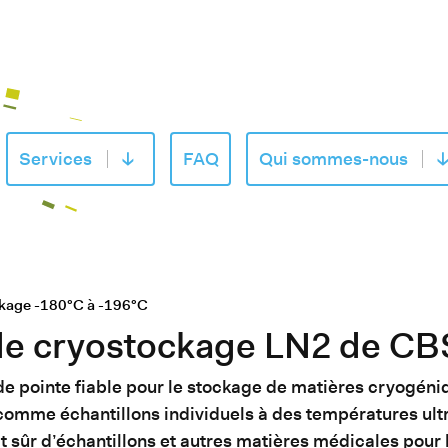
Services
FAQ
Qui sommes-nous
 le sous-menu de «Produits»
Ouvrir le sous-menu de «Services»
Ou
ckage -180°C à -196°C
de cryostockage LN2 de CB
de pointe fiable pour le stockage de matières cryogén
omme échantillons individuels à des températures ult
t sûr d’échantillons et autres matières médicales pour 