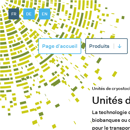
FR
DE
EN
Page d’accueil
Produits
Ouvrir
Unités de cryosto
Unités 
La technologie 
biobanques ou c
pour le transpor