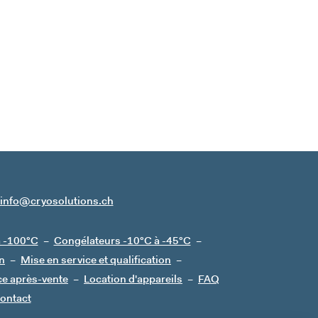
info@cryosolutions.ch
à -100°C
Congélateurs -10°C à -45°C
n
Mise en service et qualification
ce après-vente
Location d'appareils
FAQ
ontact