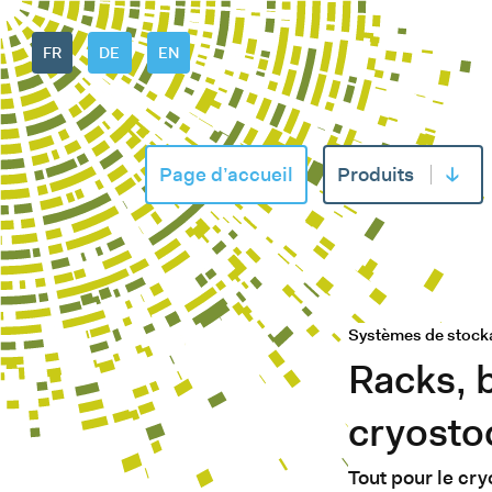
FR
DE
EN
Page d’accueil
Produits
Ouvrir
Systèmes de stock
Racks, b
cryosto
Tout pour le cry