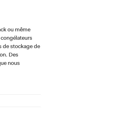
 rack ou même
 congélateurs
s de stockage de
ion. Des
que nous