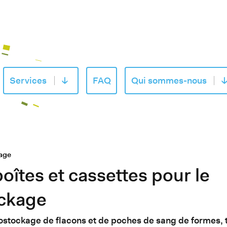
Services
FAQ
Qui sommes-nous
 le sous-menu de «Produits»
Ouvrir le sous-menu de «Services»
Ou
age
oîtes et cassettes pour le
ckage
ostockage de flacons et de poches de sang de formes, t