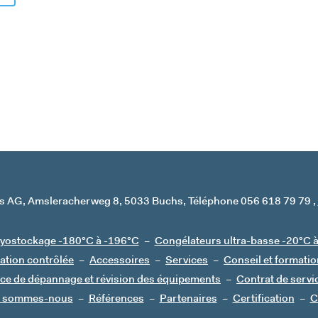
s AG
Amsleracherweg 8
5033 Buchs
Téléphone 056 618 79 79
ryostockage -180°C à -196°C
Congélateurs ultra-basse -20°C 
ation contrôlée
Accessoires
Services
Conseil et formatio
ice de dépannage et révision des équipements
Contrat de servi
i sommes-nous
Références
Partenaires
Certification
C