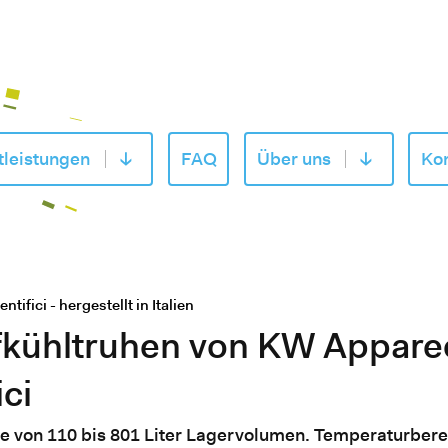
tleistungen
FAQ
Über uns
Kon
 «Produkte» öffnen
Untermenu von «Dienstleistungen» öffnen
Untermenu v
ifici - hergestellt in Italien
efkühltruhen von KW Appare
ici
e von 110 bis 801 Liter Lagervolumen. Temperaturbere