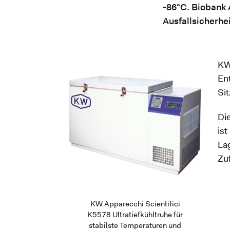
-86°C. Biobank 
Ausfallsicherhei
KW 
En
Sit
Die
ist
La
Zu
KW Apparecchi Scientifici
K5578 Ultratiefkühltruhe für
stabilste Temperaturen und