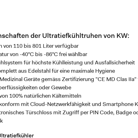
schaften der Ultratiefkühltruhen von KW:
 von 110 bis 801 Liter verfügbar
ur von -40°C bis -86°C frei wählbar
lsystem für höchste Kühlleistung und Ausfallsicherheit
mplett aus Edelstahl für eine maximale Hygiene
e Medizinal Geräte gemäss Zertifizierung "CE MD Clas IIa"
rperflüssigkeiten oder Gewebe
on 100% natürlichen Kältemitteln
0 konform mit Cloud-Netzwerkfähigkeit und Smartphone K
tronisches Türschloss mit Zugriff per PIN Code, Badge o
k
tratiefkühler