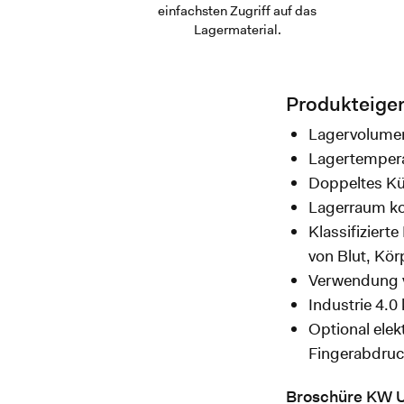
einfachsten Zugriff auf das
Lagermaterial.
Produkteigen
Lagervolumen
Lagertemperat
Doppeltes Küh
Lagerraum ko
Klassifiziert
von Blut, Kö
Verwendung v
Industrie 4.
Optional elek
Fingerabdruc
Broschüre KW Ul