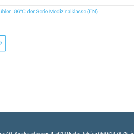
ühler -86°C der Serie Medizinalklasse (EN)
?
ons AG
Amsleracherweg 8
5033 Buchs
Telefon 056 618 79 79
i